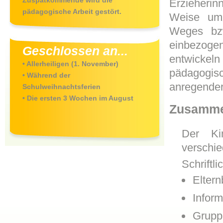
Zuspätkommende wird die
Erzieherin
pädagogische Arbeit gestört.
Weise umz
Weges bzw
einbezoge
Geschlossen an...
entwickeln
• Allerheiligen (1. November)
pädagogis
• Während der
anregender 
Schulweihnachtsferien
• Die ersten 3 Wochen im August
Zusammen
Der Kin
verschi
Schriftli
Eltern
Infor
Grupp