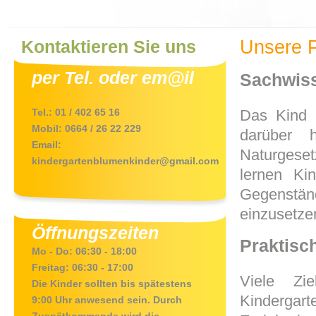
Kontaktieren Sie uns
Unsere P
per Tel. oder em@il
Sachwis
Das Kind 
Tel.: 01 / 402 65 16
Mobil: 0664 / 26 22 229
darüber 
Email:
Naturgese
kindergartenblumenkinder@gmail.com
lernen Ki
Gegenstän
einzusetze
Öffnungszeiten
Praktisc
Mo - Do: 06:30 - 18:00
Freitag: 06:30 - 17:00
Viele Zi
Die Kinder sollten bis spätestens
Kindergart
9:00 Uhr anwesend sein. Durch